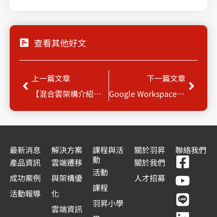
查看其他好文
上一頁
下一
上一篇文章
下一篇文章
【混合雲架構介紹】瞭解混合雲趨勢、例子，掌握更好的資料管理方式
Google Workspace是什麼？一篇瞭解好處與優勢，幫助企業踏出數位轉型第一步
最新消息
解決方案
課程與活
關於羽昇
聯絡我們
F
Y
L
L
動
產品資訊
雲端遷移
關於我們
a
o
i
i
活動
成功案例
與架構優
人才招募
c
u
n
n
課程
活動報導
化
e
t
e
k
羽昇小學
雲端資訊