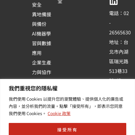
b
u
e
堂
安全
o
b
d
電話：02
異地備援
o
e
i
-
與備份
k
n
26565630
Al機器學
-
地址：台
習與數據
s
北市內湖
應用
q
區瑞光路
u
企業生產
513巷33
a
力與協作
r
號6樓
容器化平
我們重視您的隱私權
e
訂閱羽昇
台應用
我們使用 Cookies 以提升您的瀏覽體驗、提供個人化的廣告或
新訊 | 提
其他／加
內容，並分析我們的流量。點擊「接受所有」，即表示您同意
供您最新
值服務
我們使用 Cookies。
Cookie 政策
的活動及
產業資訊
接受所有