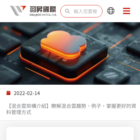
跳
搜
搜
Main
Main
至
尋
尋
Menu
Menu
主
要
內
容
解決方案
2022-02-14
【混合雲架構介紹】瞭解混合雲趨勢、例子，掌握更好的資
料管理方式