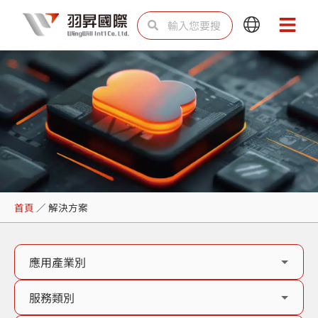
跳
搜
搜
Main
Main
至
尋
尋
Menu
Menu
主
要
內
容
解決方案
首頁
／
解決方案