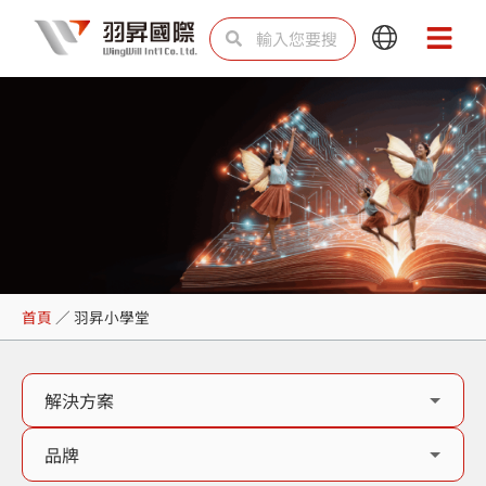
跳
搜
搜
Main
Main
至
尋
尋
Menu
Menu
主
要
內
容
羽昇小學堂
首頁
／
羽昇小學堂