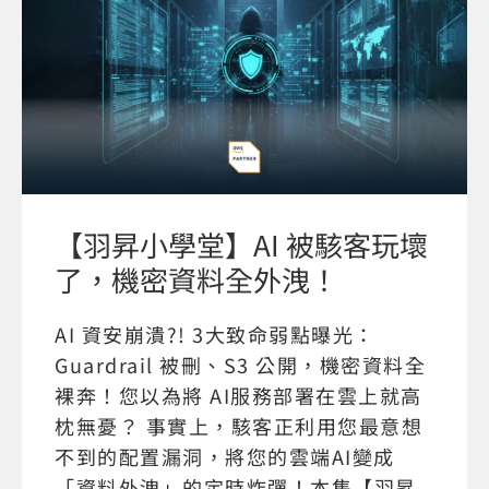
【羽昇小學堂】AI 被駭客玩壞
了，機密資料全外洩！
AI 資安崩潰?! 3大致命弱點曝光：
Guardrail 被刪、S3 公開，機密資料全
裸奔！您以為將 AI服務部署在雲上就高
枕無憂？ 事實上，駭客正利用您最意想
不到的配置漏洞，將您的雲端AI變成
「資料外洩」的定時炸彈！本集【羽昇