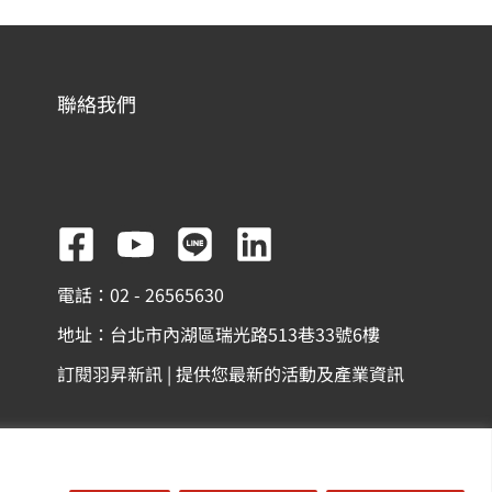
聯絡我們
F
Y
L
L
a
o
i
i
電話：02 - 26565630
c
u
n
n
地址：台北市內湖區瑞光路513巷33號6樓
e
t
e
k
訂閱羽昇新訊 | 提供您最新的活動及產業資訊
b
u
e
o
b
d
o
e
i
份有限公司