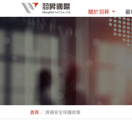
跳
關於羽昇
最
至
主
要
內
容
資通安全保護政策
首頁
／
資通安全保護政策