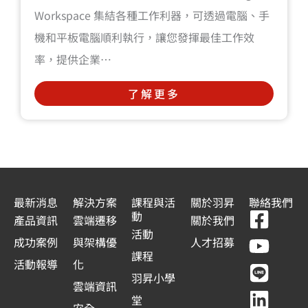
Workspace 集結各種工作利器，可透過電腦、手
機和平板電腦順利執行，讓您發揮最佳工作效
率，提供企業…
了解更多
最新消息
解決方案
課程與活
關於羽昇
聯絡我們
F
Y
L
L
動
產品資訊
雲端遷移
關於我們
a
o
i
i
活動
成功案例
與架構優
人才招募
c
u
n
n
課程
活動報導
化
e
t
e
k
羽昇小學
雲端資訊
b
u
e
堂
安全