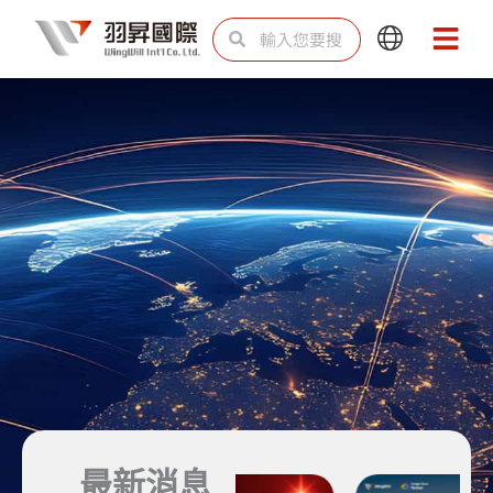
跳
搜
搜
Main
Main
至
尋
尋
Menu
Menu
主
要
內
容
為企業打造
最新消息
雲端與資安韌性力