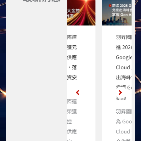
羽昇國際連
羽昇國際前
續兩年獲元
進 2026
大績優供應
Google
商肯定，落
Cloud 北京
實金融資安
出海峰會：
合規
掌握 Gen AI
新局
羽昇國際連
續兩年榮獲
羽昇國際身
元大金控
為 Google
「績優供應
Cloud 菁英