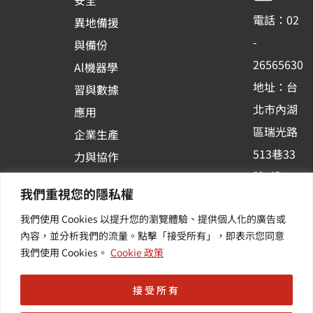
o
b
d
電話：02
異地備援
o
e
i
-
與備份
k
n
26565630
Al機器學
-
地址：台
習與數據
s
北市內湖
應用
q
區瑞光路
u
企業生產
513巷33
a
力與協作
r
號6樓
容器化平
我們重視您的隱私權
e
訂閱羽昇
台應用
我們使用 Cookies 以提升您的瀏覽體驗、提供個人化的廣告或
新訊 | 提
其他／加
內容，並分析我們的流量。點擊「接受所有」，即表示您同意
供您最新
值服務
我們使用 Cookies。
Cookie 政策
的活動及
產業資訊
接受所有