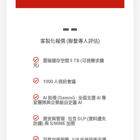
--
客製化報價 (聯繫專人評估)
雲端儲存空間 5 TB (可視需求擴
充)
1000 人視訊會議
AI 助理 (Gemini) : 全面支援 AI 專
家團隊與企業級自定義 AI
資安與管理 : 包含 DLP (資料遺失
防護) 與 S/MIME 加密
羽昇加值服務 : 5*8 在地技術支援