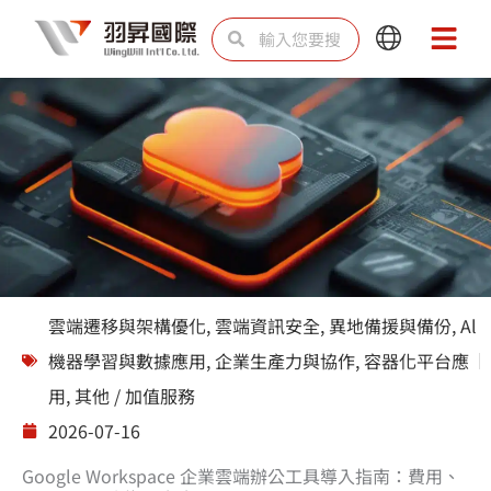
跳
搜
搜
Main
Main
至
尋
尋
Menu
Menu
主
要
內
容
解決方案
雲端遷移與架構優化
,
雲端資訊安全
,
異地備援與備份
,
Al
機器學習與數據應用
,
企業生產力與協作
,
容器化平台應
用
,
其他 / 加值服務
2026-07-16
Google Workspace 企業雲端辦公工具導入指南：費用、