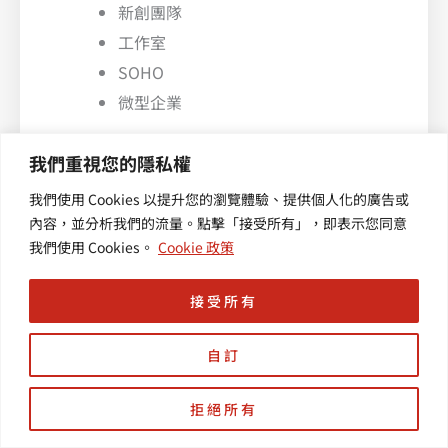
新創團隊
工作室
SOHO
微型企業
適合需求
我們重視您的隱私權
我們使用 Cookies 以提升您的瀏覽體驗、提供個人化的廣告或
建立企業 Email
內容，並分析我們的流量。點擊「接受所有」，即表示您同意
Google Drive 雲端儲存
我們使用 Cookies。
Cookie 政策
Meet 視訊會議
接受所有
Docs 文件協作
Sheets 試算表
自訂
Slides 簡報
Calendar 行程管理
拒絕所有
Chat 團隊溝通