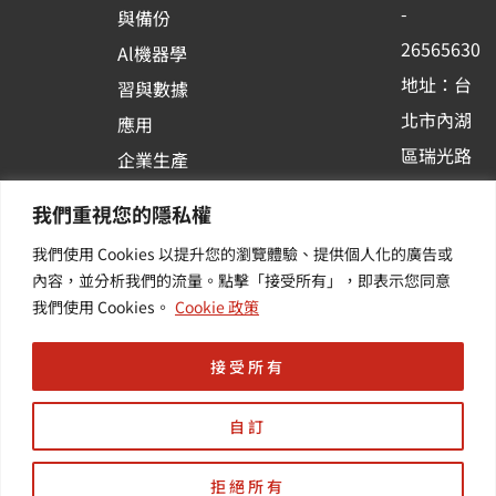
o
e
i
-
與備份
k
n
26565630
Al機器學
-
地址：台
習與數據
s
北市內湖
應用
q
區瑞光路
u
企業生產
513巷33
a
力與協作
我們重視您的隱私權
r
號6樓
容器化平
我們使用 Cookies 以提升您的瀏覽體驗、提供個人化的廣告或
e
訂閱羽昇
台應用
內容，並分析我們的流量。點擊「接受所有」，即表示您同意
新訊 | 提
其他／加
我們使用 Cookies。
Cookie 政策
供您最新
值服務
的活動及
接受所有
產業資訊
自訂
拒絕所有