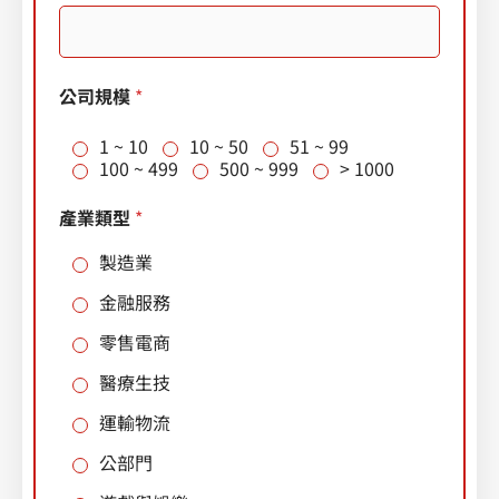
m
a
i
l
（
公司規模
*
請
填
1 ~ 10
10 ~ 50
51 ~ 99
寫
100 ~ 499
500 ~ 999
> 1000
公
司
信
產業類型
*
箱
）
製造業
金融服務
零售電商
醫療生技
運輸物流
公部門