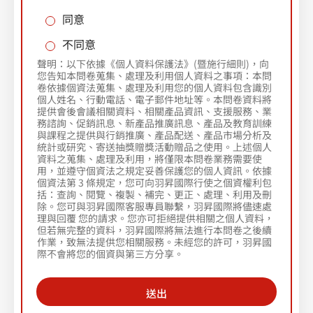
同意
不同意
聲明：以下依據《個人資料保護法》(暨施行細則)，向
您告知本問卷蒐集、處理及利用個人資料之事項：本問
卷依據個資法蒐集、處理及利用您的個人資料包含識別
個人姓名、行動電話、電子郵件地址等。本問卷資料將
提供會後會議相關資料、相關產品資訊、支援服務、業
務諮詢、促銷訊息、新產品推廣訊息、產品及教育訓練
與課程之提供與行銷推廣、產品配送、產品市場分析及
統計或研究、寄送抽獎贈獎活動贈品之使用。上述個人
資料之蒐集、處理及利用，將僅限本問卷業務需要使
用，並遵守個資法之規定妥善保護您的個人資訊。依據
個資法第 3 條規定，您可向羽昇國際行使之個資權利包
括：查詢、閱覽、複製、補完、更正、處理、利用及刪
除。您可與羽昇國際客服專員聯繫，羽昇國際將儘速處
理與回覆 您的請求。您亦可拒絕提供相關之個人資料，
但若無完整的資料，羽昇國際將無法進行本問卷之後續
作業，致無法提供您相關服務。未經您的許可，羽昇國
際不會將您的個資與第三方分享。
送出