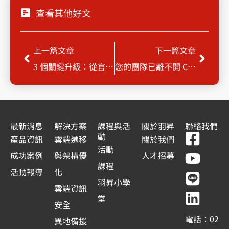
查看其他好文
上一頁
下一
上一篇文章
下一篇文章
3 個關鍵升級：從官網到自動化的獲利公式 —— 羽昇國際引領 AISEO 轉型新紀元
您的團隊已離不開 Claude？是時候為最強 AI 助手升級企業級安全架構！
最新消息
解決方案
課程與活
關於羽昇
聯絡我們
F
Y
L
L
動
產品資訊
雲端遷移
關於我們
a
o
i
i
活動
成功案例
與架構優
人才招募
c
u
n
n
課程
活動報導
化
e
t
e
k
羽昇小學
雲端資訊
b
u
e
堂
安全
o
b
d
電話：02
異地備援