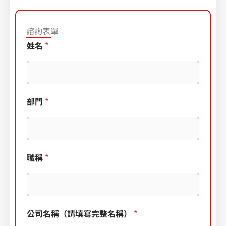
諮詢表單
您
姓名
*
如
何
得
知
本
部門
*
次
活
動
訊
息
？
職稱
*
（
可
複
選
）
E
公司名稱（請填寫完整名稱）
*
-