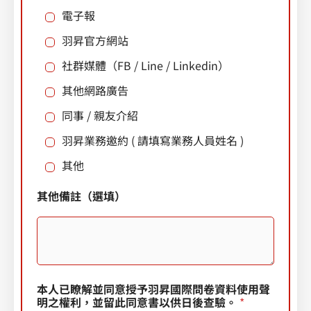
電子報
t
e
羽昇官方網站
d
社群媒體（FB / Line / Linkedin）
S
其他網路廣告
t
同事 / 親友介紹
a
羽昇業務邀約 ( 請填寫業務人員姓名 )
t
e
其他
s
其他備註（選填）
+
1
本人已瞭解並同意授予羽昇國際問卷資料使用聲
明之權利，並留此同意書以供日後查驗。
*