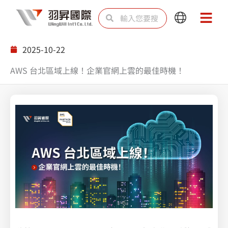
跳
搜
搜
Main
Main
至
尋
尋
Menu
Menu
主
2025-10-22
要
AWS 台北區域上線！企業官網上雲的最佳時機！
內
容