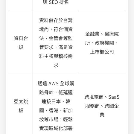
與 SEO 排名
資料儲存於台灣
境內，符合個資
金融業、醫療院
資料合
法、金管會等監
所、政府機關、
規
管要求，滿足資
上市櫃公司
料主權與稽核需
求
透過 AWS 全球網
路骨幹，低延遲
跨境電商、SaaS
亞太跳
連接日本、韓
服務商、跨國企
板
國、香港、新加
業
坡等市場，輕鬆
實現區域化部署