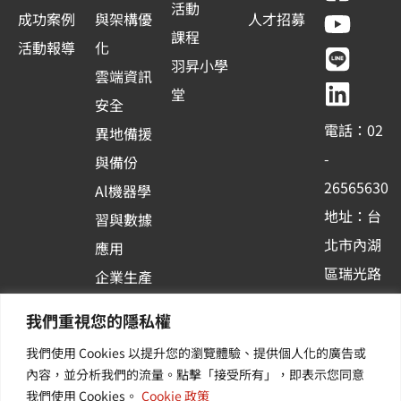
a
o
i
i
活動
成功案例
與架構優
人才招募
c
u
n
n
課程
活動報導
化
e
t
e
k
羽昇小學
雲端資訊
b
u
e
堂
安全
o
b
d
電話：02
異地備援
o
e
i
-
與備份
k
n
26565630
Al機器學
-
地址：台
習與數據
s
北市內湖
應用
q
區瑞光路
u
企業生產
513巷33
a
力與協作
我們重視您的隱私權
r
號6樓
容器化平
我們使用 Cookies 以提升您的瀏覽體驗、提供個人化的廣告或
e
訂閱羽昇
台應用
內容，並分析我們的流量。點擊「接受所有」，即表示您同意
新訊 | 提
其他／加
我們使用 Cookies。
Cookie 政策