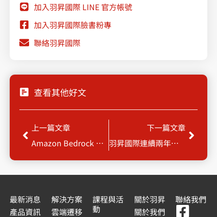
加入羽昇國際 LINE 官方帳號
加入羽昇國際臉書粉專
聯絡羽昇國際
查看其他好文
上一頁
下一
上一篇文章
下一篇文章
Amazon Bedrock 正式支援 Claude Sonnet 4.5：企業 AI 應用新里程碑
羽昇國際連續兩年獲元大績優供應商肯定，落實金融資安合規
最新消息
解決方案
課程與活
關於羽昇
聯絡我們
F
Y
L
L
動
產品資訊
雲端遷移
關於我們