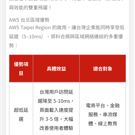
與效能的雙重飛躍！
AWS 台北區域優勢
AWS Taipei Region 的啟用，讓台灣企業能同時享受低
延遲（5–10ms）、資料合規與區域網絡連結的多重優
勢：
優勢項
具體效益
適合對象
目
台灣用戶訪問延
遲降至 5-10ms，
電商平台、金融
超低延
頁面載入速度提
服務、串流媒
遲
升 3-5 倍，大幅
體、線上教育
改善使用者體驗