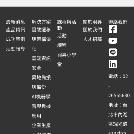
最新消息
解決方案
課程與活
關於羽昇
聯絡我們
F
Y
L
L
動
產品資訊
雲端遷移
關於我們
a
o
i
i
活動
成功案例
與架構優
人才招募
c
u
n
n
課程
活動報導
化
e
t
e
k
羽昇小學
雲端資訊
b
u
e
堂
安全
o
b
d
電話：02
異地備援
o
e
i
-
與備份
k
n
26565630
Al機器學
-
地址：台
習與數據
s
北市內湖
應用
q
區瑞光路
u
企業生產
513巷33