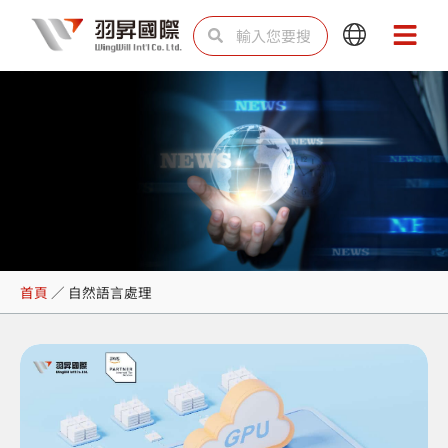
跳
搜
搜
Main
Main
至
尋
尋
Menu
Menu
主
要
內
容
自然語言處理
首頁
／
自然語言處理