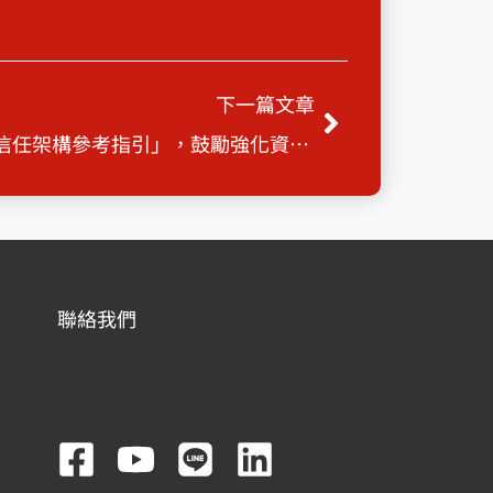
下一篇
下一篇文章
金管會發布「金融業導入零信任架構參考指引」，鼓勵強化資安防護
聯絡我們
F
Y
L
L