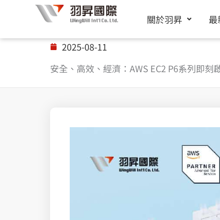
跳
關於羽昇
最
至
主
2025-08-11
要
安全、高效、經濟：AWS EC2 P6系列即刻啟動
內
容