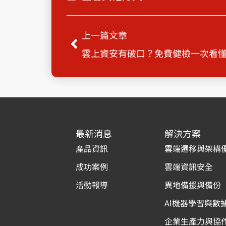
上一頁
上一篇文章
雲上資安有破口？免費健檢一次看
最新消息
解決方案
產品資訊
雲端遷移與架構
成功案例
雲端資訊安全
活動報導
異地備援與備份
Al機器學習與數
企業生產力與協