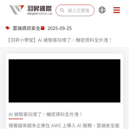
跳
搜
搜
Main
Main
至
尋
尋
Menu
Menu
主
雲端資訊安全
2025-09-25
要
【羽昇小學堂】AI 被駭客玩壞了，機密資料全外洩！
內
容
AI 被駭客玩壞了，機密資料全外洩！
隨著越來越多企業在 AWS 上導入 AI 服務，雲端安全面