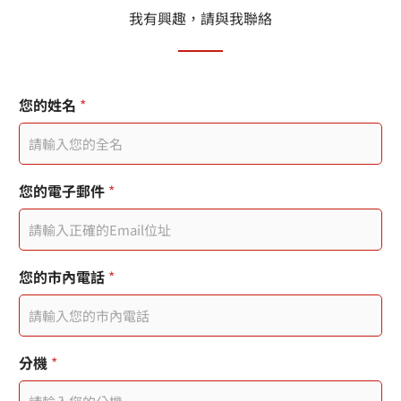
我有興趣，請與我聯絡
您的姓名
*
I
您的電子郵件
*
P
使
用
者
頁
您的市內電話
*
面
標
題
您
分機
*
的
訊