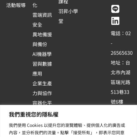
c
u
n
n
課程
l
活動報導
化
e
t
e
k
羽昇小學
e
雲端資訊
b
u
e
堂
c
安全
o
b
d
t
電話：02
異地備援
o
e
i
e
-
與備份
k
n
d
26565630
Al機器學
-
地址：台
習與數據
s
北市內湖
應用
q
區瑞光路
u
企業生產
513巷33
a
力與協作
r
號6樓
容器化平
e
訂閱羽昇
台應用
我們重視您的隱私權
新訊 | 提
我們使用 Cookies 以提升您的瀏覽體驗、提供個人化的廣告或
供您最新
內容，並分析我們的流量。點擊「接受所有」，即表示您同意