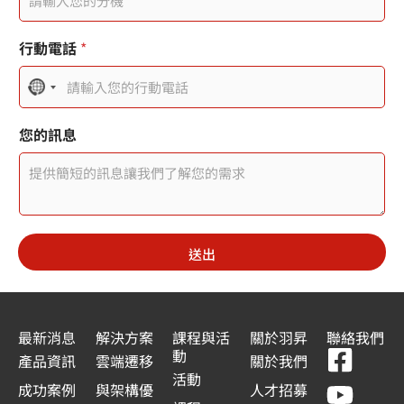
息
行動電話
*
N
o
您的訊息
c
o
u
n
送出
t
r
y
最新消息
解決方案
課程與活
關於羽昇
聯絡我們
F
Y
L
L
s
動
產品資訊
雲端遷移
關於我們
a
o
i
i
活動
e
成功案例
與架構優
人才招募