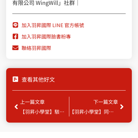
有限公司 WingWill」社群｜
加入羽昇國際 LINE 官方帳號
加入羽昇國際臉書粉專
聯絡羽昇國際
查看其他好文
上一頁
下一
上一篇文章
下一篇文章
【羽昇小學堂】駭客關掉監控系統，你發現得了嗎？
【羽昇小學堂】同事偷偷提升權限，你怎麼知道？