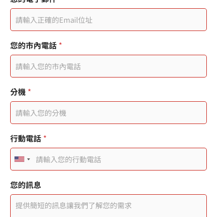
您的市內電話
*
使
分機
*
用
者
您
的
電
行動電話
*
子
郵
U
件
n
分
您的訊息
機
i
您
t
的