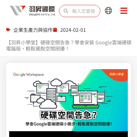
跳
搜
搜
Main
Main
至
尋
尋
Menu
Menu
主
企業生產力與協作
2024-02-01
要
【羽昇小學堂】硬碟空間告急？學會安裝 Google雲端硬碟
內
電腦版，輕鬆擺脫空間困擾！
容