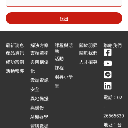
電
e
子
郵
d
件
送出
S
使
用
t
者
a
最新消息
解決方案
課程與活
關於羽昇
聯絡我們
F
Y
L
L
動
t
產品資訊
雲端遷移
關於我們
a
o
i
i
活動
e
成功案例
與架構優
人才招募
c
u
n
n
課程
s
活動報導
化
e
t
e
k
羽昇小學
+
雲端資訊
b
u
e
堂
1
安全
o
b
d
電話：02
異地備援
o
e
i
-
與備份
k
n
26565630
Al機器學
-
地址：台
習與數據