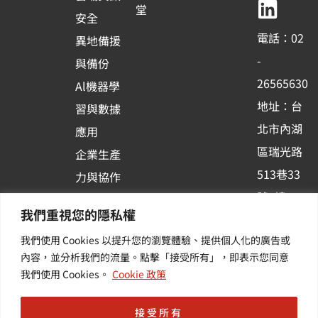
b
u
e
堂
安全
o
b
d
電話：02
異地備援
o
e
i
-
與備份
k
n
26565630
Al機器學
-
地址：台
習與數據
s
北市內湖
應用
q
區瑞光路
u
企業生產
513巷33
a
力與協作
r
號6樓
容器化平
我們重視您的隱私權
e
訂閱羽昇
台應用
我們使用 Cookies 以提升您的瀏覽體驗、提供個人化的廣告或
新訊 | 提
其他／加
內容，並分析我們的流量。點擊「接受所有」，即表示您同意
供您最新
值服務
我們使用 Cookies。
Cookie 政策
的活動及
產業資訊
接受所有