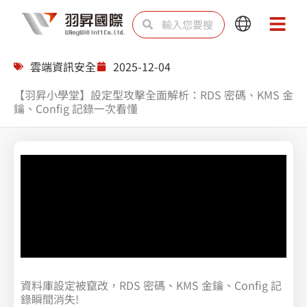
跳
搜
搜
Main
Main
至
尋
尋
Menu
Menu
主
雲端資訊安全
2025-12-04
要
【羽昇小學堂】設定型攻擊全面解析：RDS 密碼、KMS 金
內
鑰、Config 記錄一次看懂
容
資料庫設定被竄改，RDS 密碼、KMS 金鑰、Config 記
錄瞬間消失!