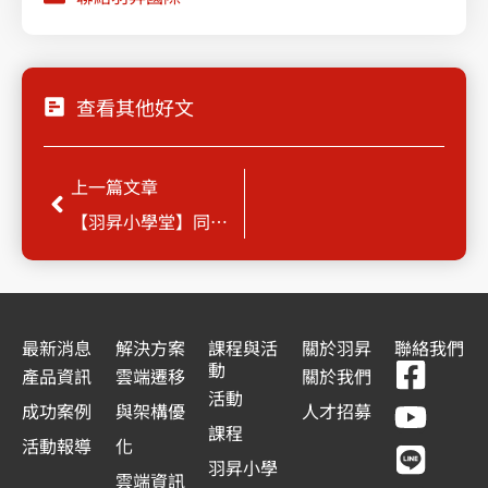
查看其他好文
上一頁
上一篇文章
【羽昇小學堂】同事偷偷提升權限，你怎麼知道？
最新消息
解決方案
課程與活
關於羽昇
聯絡我們
F
Y
L
L
動
產品資訊
雲端遷移
關於我們
a
o
i
i
活動
成功案例
與架構優
人才招募
c
u
n
n
課程
活動報導
化
e
t
e
k
羽昇小學
雲端資訊