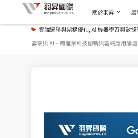
跳
關於羽昇
最
至
主
雲端遷移與架構優化
,
Al 機器學習與數
要
雲端與 Al – 跨產業科技創新與雲端應用論壇
內
容
Splunk 上帝視角綜觀雲端防護無死AWS