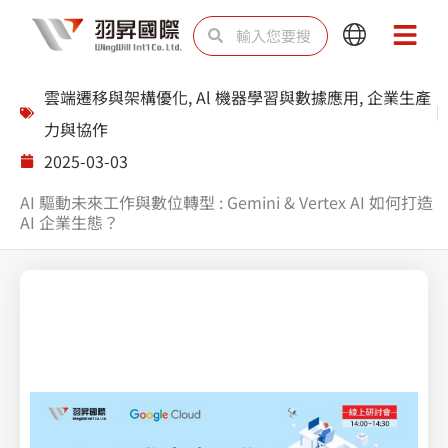
跳
搜
搜
Main
Main
至
尋
尋
Menu
Menu
主
雲端遷移與架構優化
,
Al 機器學習與數據應用
,
企業生產
要
力與協作
內
2025-03-03
容
AI 驅動未來工作與數位轉型 : Gemini & Vertex AI 如何打造
AI 企業生態？
Splunk 上帝視角綜觀雲端防護無死AWS