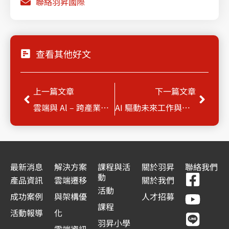
聯絡羽昇國際
查看其他好文
上一頁
下一
上一篇文章
下一篇文章
雲端與 Al – 跨產業科技創新與雲端應用論壇
AI 驅動未來工作與數位轉型系列 : 智慧辦公，革新未來 : Gemini AI for Google Workspace
最新消息
解決方案
課程與活
關於羽昇
聯絡我們
F
Y
L
L
動
產品資訊
雲端遷移
關於我們
a
o
i
i
活動
成功案例
與架構優
人才招募
c
u
n
n
課程
活動報導
化
e
t
e
k
羽昇小學