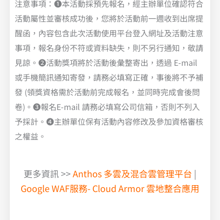
注意事項：❶本活動採預先報名，經主辦單位確認符合
活動屬性並審核成功後，您將於活動前一週收到出席提
醒函，內容包含此次活動使用平台登入網址及活動注意
事項，報名身份不符或資料缺失，則不另行通知，敬請
見諒。❷活動獎項將於活動後彙整寄出，透過 E-mail
或手機簡訊通知寄發，請務必填寫正確，事後將不予補
發 (領獎資格需於活動前完成報名，並同時完成會後問
卷)。❸報名E-mail 請務必填寫公司信箱，否則不列入
予採計。❹主辦單位保有活動內容修改及參加資格審核
之權益。
更多資訊 >>
Anthos 多雲及混合雲管理平台
|
Google WAF服務- Cloud Armor 雲地整合應用
了解 VMware 新策略的最佳應對方案，快速遷移至 AWS 雲端
VMware , VMware 授權費用, VMware vSphere 上雲遷移