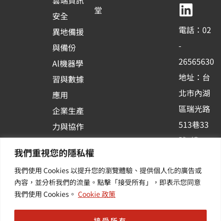
雲端資訊
b
u
e
堂
安全
o
b
d
電話：02
異地備援
o
e
i
-
與備份
k
n
26565630
Al機器學
-
地址：台
習與數據
s
北市內湖
應用
q
區瑞光路
u
企業生產
513巷33
a
力與協作
r
號6樓
容器化平
我們重視您的隱私權
e
訂閱羽昇
台應用
我們使用 Cookies 以提升您的瀏覽體驗、提供個人化的廣告或
新訊 | 提
其他／加
內容，並分析我們的流量。點擊「接受所有」，即表示您同意
供您最新
值服務
我們使用 Cookies。
Cookie 政策
的活動及
產業資訊
接受所有