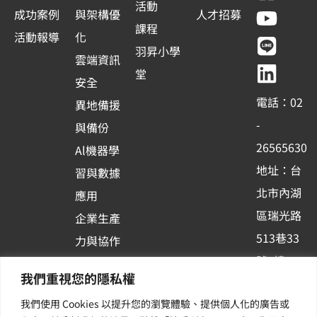
a
o
i
i
活動
成功案例
與架構優
人才招募
c
u
n
n
課程
活動報導
化
e
t
e
k
羽昇小學
雲端資訊
b
u
e
堂
安全
o
b
d
電話：02
異地備援
o
e
i
-
與備份
k
n
26565630
Al機器學
-
地址：台
習與數據
s
北市內湖
應用
q
區瑞光路
u
企業生產
513巷33
a
力與協作
r
號6樓
容器化平
我們重視您的隱私權
e
訂閱羽昇
台應用
我們使用 Cookies 以提升您的瀏覽體驗、提供個人化的廣告或
新訊 | 提
其他／加