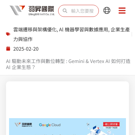
跳
搜
搜
Main
Main
至
尋
尋
Menu
Menu
主
雲端遷移與架構優化
,
Al 機器學習與數據應用
,
企業生產
要
力與協作
內
2025-02-20
容
AI 驅動未來工作與數位轉型 : Gemini & Vertex AI 如何打造
AI 企業生態？
Splunk 上帝視角綜觀雲端防護無死AWS