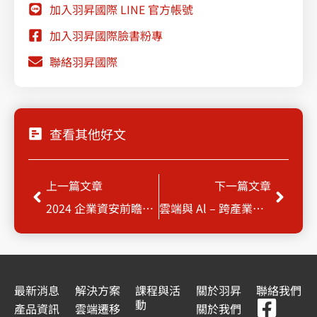
加入羽昇國際 LINE 官方帳號
加入羽昇國際臉書粉專
聯絡羽昇國際
查看其他好文
上一頁
下一
上一篇文章
下一篇文章
2024 企業資安前瞻論壇 : 迎向複雜資安威脅的新時代
雲端與 Al – 跨產業科技創新與雲端應用論壇
最新消息
解決方案
課程與活
關於羽昇
聯絡我們
F
Y
L
L
動
產品資訊
雲端遷移
關於我們