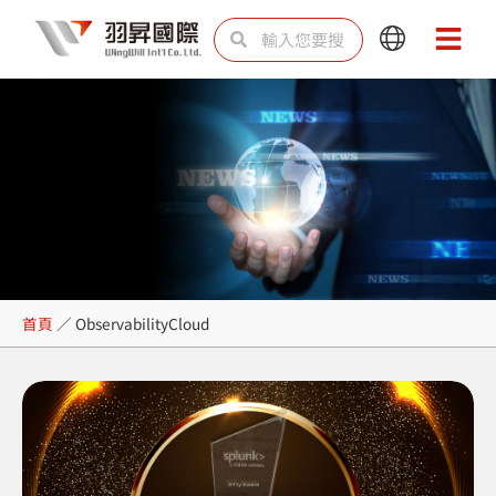
跳
搜
搜
Main
Main
至
尋
尋
Menu
Menu
主
要
內
容
ObservabilityCloud
首頁
／
ObservabilityCloud