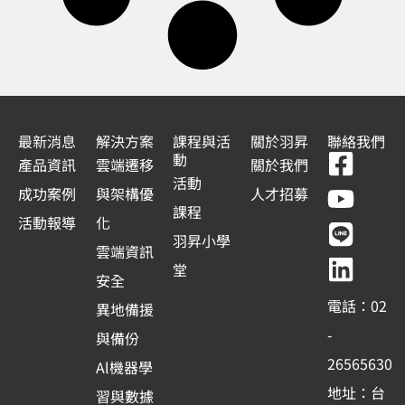
最新消息
解決方案
課程與活
關於羽昇
聯絡我們
F
Y
L
L
動
產品資訊
雲端遷移
關於我們
a
o
i
i
活動
成功案例
與架構優
人才招募
c
u
n
n
課程
活動報導
化
e
t
e
k
羽昇小學
雲端資訊
b
u
e
堂
安全
o
b
d
電話：02
異地備援
o
e
i
-
與備份
k
n
26565630
Al機器學
-
地址：台
習與數據