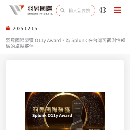
跳
搜
搜
Main
Main
至
尋
尋
Menu
Menu
主
2025-02-05
要
羽昇國際榮獲 O11y Award，為 Splunk 在台灣可觀測性領
內
域的卓越夥伴
容