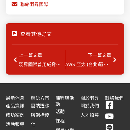
聯絡羽昇國際
查看其他好文
上一頁
下一
上一篇文章
下一篇文章
羽昇國際善用威脅情資 強化企業資安防護力
AWS 亞太 (台北)區域服務正式啟用：在地部署，解鎖低延遲與資料主權的關鍵優勢！
最新消息
解決方案
課程與活
關於羽昇
聯絡我們
F
Y
L
L
動
產品資訊
雲端遷移
關於我們
a
o
i
i
活動
成功案例
與架構優
人才招募
c
u
n
n
課程
活動報導
化
羽昇小學