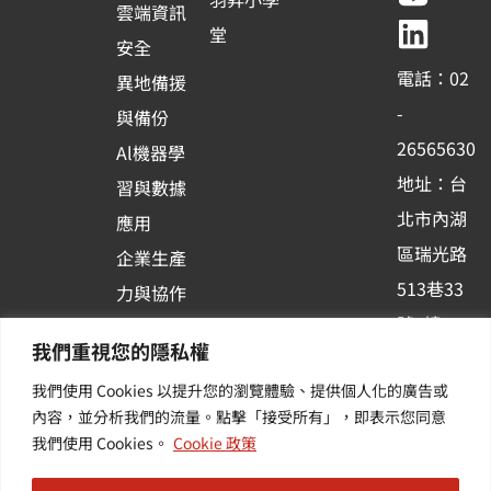
e
t
e
k
雲端資訊
b
u
e
堂
安全
o
b
d
電話：02
異地備援
o
e
i
-
與備份
k
n
26565630
Al機器學
-
地址：台
習與數據
s
北市內湖
應用
q
區瑞光路
u
企業生產
513巷33
a
力與協作
r
號6樓
容器化平
我們重視您的隱私權
e
訂閱羽昇
台應用
我們使用 Cookies 以提升您的瀏覽體驗、提供個人化的廣告或
新訊 | 提
其他／加
內容，並分析我們的流量。點擊「接受所有」，即表示您同意
供您最新
值服務
我們使用 Cookies。
Cookie 政策
的活動及