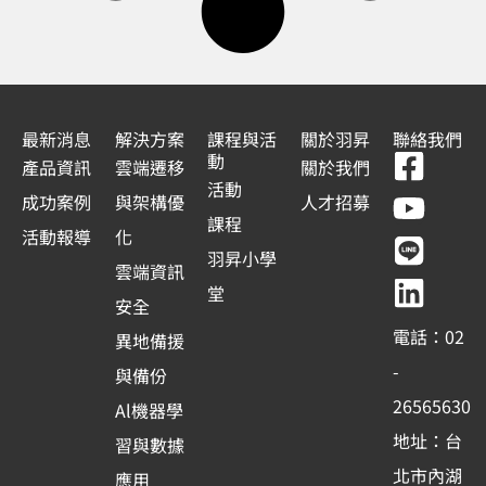
最新消息
解決方案
課程與活
關於羽昇
聯絡我們
F
Y
L
L
動
產品資訊
雲端遷移
關於我們
a
o
i
i
活動
成功案例
與架構優
人才招募
c
u
n
n
課程
活動報導
化
e
t
e
k
羽昇小學
雲端資訊
b
u
e
堂
安全
o
b
d
電話：02
異地備援
o
e
i
-
與備份
k
n
26565630
Al機器學
-
地址：台
習與數據
s
北市內湖
應用