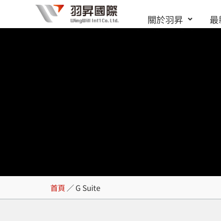
跳
關於羽昇
最
至
主
要
內
容
G Suite
首頁
／
G Suite