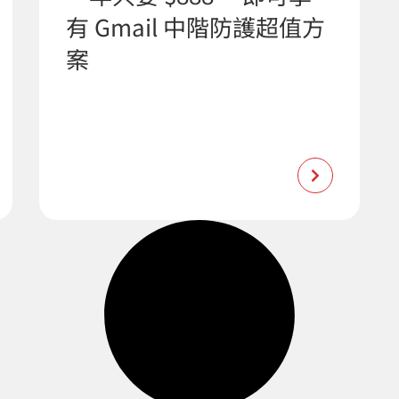
有 Gmail 中階防護超值方
案