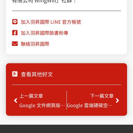
有限公司 WingWill」社群｜
加入羽昇國際 LINE 官方帳號
加入羽昇國際臉書粉專
聯絡羽昇國際
查看其他好文
上一頁
下一
上一篇文章
下一篇文章
Google 文件網頁版支援更多 Markdown 語法，編輯文件時更便利
Google 雲端硬碟空間的管理工具更新，儲存用量一目瞭然