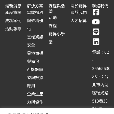
最新消息
解決方案
課程與活
關於羽昇
聯絡我們
F
Y
L
L
動
產品資訊
雲端遷移
關於我們
a
o
i
i
活動
成功案例
與架構優
人才招募
c
u
n
n
課程
活動報導
化
e
t
e
k
羽昇小學
雲端資訊
b
u
e
堂
安全
o
b
d
電話：02
異地備援
o
e
i
-
與備份
k
n
26565630
Al機器學
-
地址：台
習與數據
s
北市內湖
應用
q
區瑞光路
u
企業生產
513巷33
a
力與協作
r
號6樓
容器化平