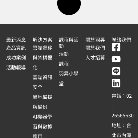
最新消息
解決方案
課程與活
關於羽昇
聯絡我們
F
Y
L
L
動
產品資訊
雲端遷移
關於我們
a
o
i
i
活動
成功案例
與架構優
人才招募
c
u
n
n
課程
活動報導
化
e
t
e
k
羽昇小學
雲端資訊
b
u
e
堂
安全
o
b
d
電話：02
異地備援
o
e
i
-
與備份
k
n
26565630
Al機器學
-
地址：台
習與數據
s
北市內湖
應用