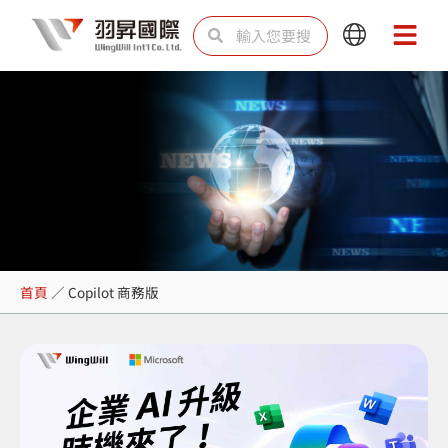
跳
搜
搜
Main
Main
至
尋
尋
Menu
Menu
主
要
內
容
Copilot 商務版
首頁
／
Copilot 商務版