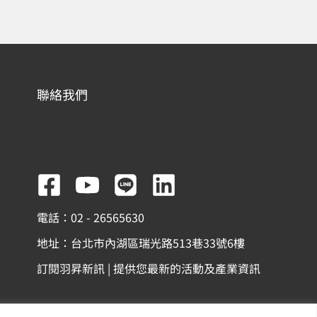
聯絡我們
F
Y
L
L
a
o
i
i
電話：02 - 26565630
c
u
n
n
地址：台北市內湖區瑞光路513巷33號6樓
e
t
e
k
訂閱羽昇新訊 | 提供您最新的活動及產業資訊
b
u
e
o
b
d