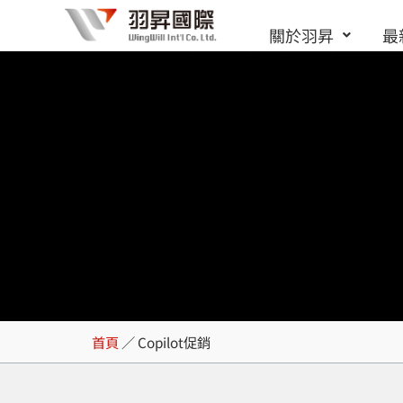
跳
關於羽昇
最
至
主
要
內
容
Copilot促銷
首頁
／
Copilot促銷