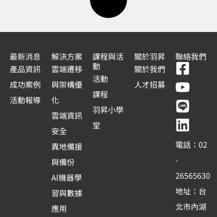
最新消息
解決方案
課程與活
關於羽昇
聯絡我們
F
Y
L
L
動
產品資訊
雲端遷移
關於我們
a
o
i
i
活動
成功案例
與架構優
人才招募
c
u
n
n
課程
活動報導
化
e
t
e
k
羽昇小學
雲端資訊
b
u
e
堂
安全
o
b
d
電話：02
異地備援
o
e
i
-
與備份
k
n
26565630
Al機器學
-
地址：台
習與數據
s
北市內湖
應用
q