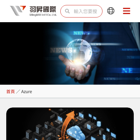
跳
搜
搜
Main
Main
至
尋
尋
Menu
Menu
主
要
內
容
Azure
首頁
／
Azure