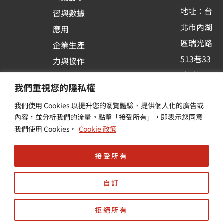
-
地址：台
習與數據
s
北市內湖
應用
q
區瑞光路
u
企業生產
513巷33
a
力與協作
r
號6樓
容器化平
我們重視您的隱私權
e
訂閱羽昇
台應用
我們使用 Cookies 以提升您的瀏覽體驗、提供個人化的廣告或
新訊 | 提
其他／加
內容，並分析我們的流量。點擊「接受所有」，即表示您同意
供您最新
值服務
我們使用 Cookies。
Cookie 政策
的活動及
產業資訊
接受所有
自訂
拒絕所有
Copyright © 羽昇國際股份有限公司