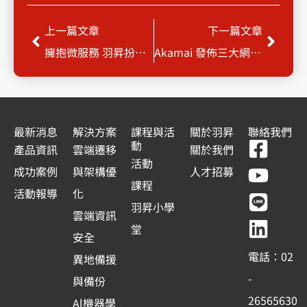
上一頁
下一
上一篇文章
下一篇文章
擁抱微服務 羽昇扮演醫療業強力後盾
Akamai 發佈三大網路安全威脅報告 揭示現代攻擊環境
最新消息
解決方案
課程與活
關於羽昇
聯絡我們
F
Y
L
L
動
產品資訊
雲端遷移
關於我們
a
o
i
i
活動
成功案例
與架構優
人才招募
c
u
n
n
課程
活動報導
化
e
t
e
k
羽昇小學
雲端資訊
b
u
e
堂
安全
o
b
d
電話：02
異地備援
o
e
i
-
與備份
k
n
26565630
Al機器學