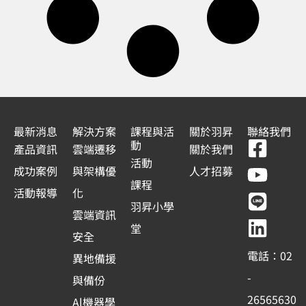
最新消息
解決方案
課程與活
關於羽昇
聯絡我們
F
Y
L
L
動
產品資訊
雲端遷移
關於我們
a
o
i
i
活動
成功案例
與架構優
人才招募
c
u
n
n
課程
活動報導
化
e
t
e
k
羽昇小學
雲端資訊
b
u
e
堂
安全
o
b
d
電話：02
異地備援
o
e
i
-
與備份
k
n
26565630
Al機器學