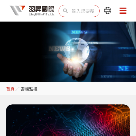
跳
搜
搜
Main
Main
至
尋
尋
Menu
Menu
主
要
內
容
雲端監控
首頁
／
雲端監控