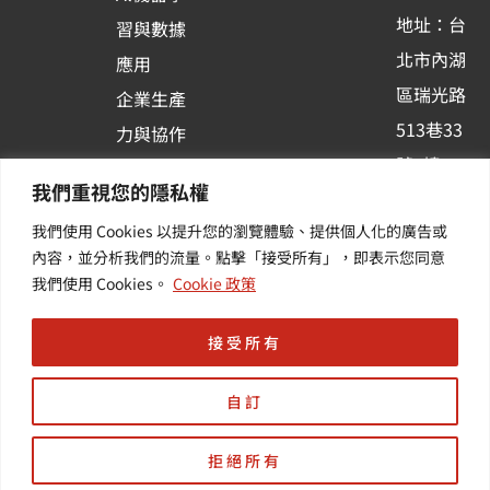
-
地址：台
習與數據
s
北市內湖
應用
q
區瑞光路
u
企業生產
513巷33
a
力與協作
r
號6樓
容器化平
我們重視您的隱私權
e
訂閱羽昇
台應用
我們使用 Cookies 以提升您的瀏覽體驗、提供個人化的廣告或
新訊 | 提
其他／加
內容，並分析我們的流量。點擊「接受所有」，即表示您同意
供您最新
值服務
我們使用 Cookies。
Cookie 政策
的活動及
產業資訊
接受所有
自訂
拒絕所有
Copyright © 羽昇國際股份有限公司