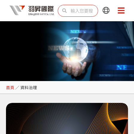
跳
搜
搜
Main
Main
至
尋
尋
Menu
Menu
主
要
內
容
資料治理
首頁
／
資料治理