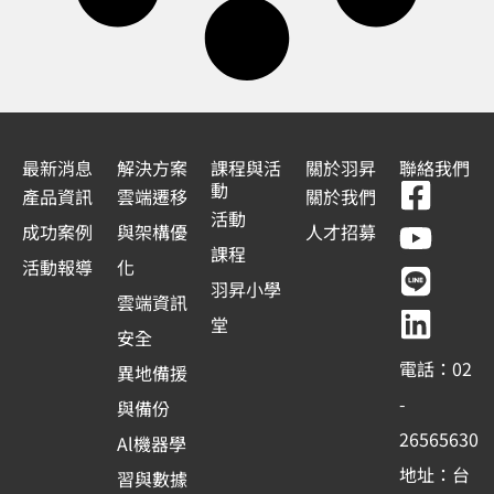
最新消息
解決方案
課程與活
關於羽昇
聯絡我們
F
Y
L
L
動
產品資訊
雲端遷移
關於我們
a
o
i
i
活動
成功案例
與架構優
人才招募
c
u
n
n
課程
活動報導
化
e
t
e
k
羽昇小學
雲端資訊
b
u
e
堂
安全
o
b
d
電話：02
異地備援
o
e
i
-
與備份
k
n
26565630
Al機器學
-
地址：台
習與數據
s