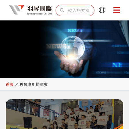
跳
搜
搜
Main
Main
至
尋
尋
Menu
Menu
主
要
內
容
數位應用博覽會
首頁
／
數位應用博覽會