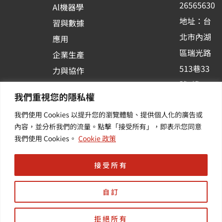
26565630
Al機器學
-
地址：台
習與數據
s
北市內湖
應用
q
區瑞光路
u
企業生產
513巷33
a
力與協作
r
號6樓
容器化平
我們重視您的隱私權
e
訂閱羽昇
台應用
我們使用 Cookies 以提升您的瀏覽體驗、提供個人化的廣告或
新訊 | 提
其他／加
內容，並分析我們的流量。點擊「接受所有」，即表示您同意
供您最新
值服務
我們使用 Cookies。
Cookie 政策
的活動及
產業資訊
接受所有
自訂
拒絕所有