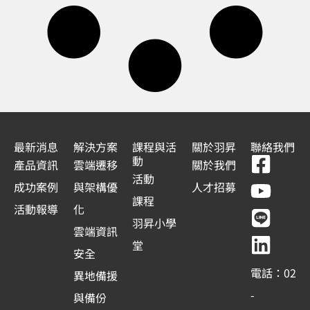
最新消息
解決方案
課程與活
關於羽昇
聯絡我們
F
Y
L
L
動
產品資訊
雲端遷移
關於我們
a
o
i
i
活動
成功案例
與架構優
人才招募
c
u
n
n
課程
活動報導
化
e
t
e
k
羽昇小學
雲端資訊
b
u
e
堂
安全
o
b
d
電話：02
異地備援
o
e
i
-
與備份
k
n