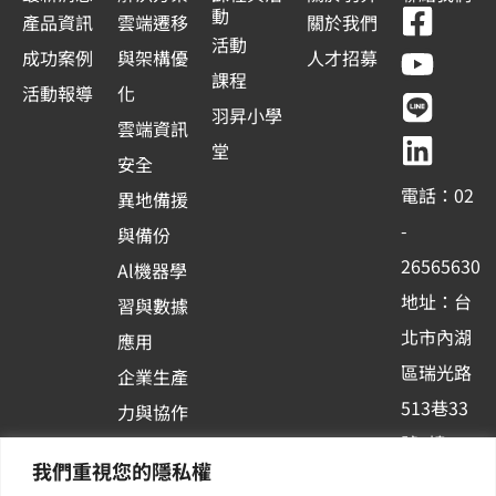
F
Y
L
L
動
產品資訊
雲端遷移
關於我們
a
o
i
i
活動
成功案例
與架構優
人才招募
c
u
n
n
課程
活動報導
化
e
t
e
k
羽昇小學
雲端資訊
b
u
e
堂
安全
o
b
d
電話：02
異地備援
o
e
i
-
與備份
k
n
26565630
Al機器學
-
地址：台
習與數據
s
北市內湖
應用
q
區瑞光路
u
企業生產
513巷33
a
力與協作
r
號6樓
容器化平
我們重視您的隱私權
e
訂閱羽昇
台應用