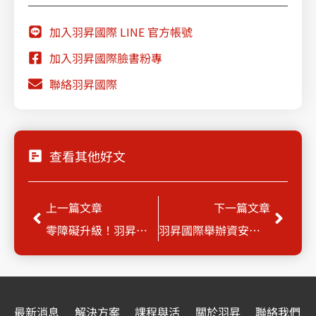
加入羽昇國際 LINE 官方帳號
加入羽昇國際臉書粉專
聯絡羽昇國際
查看其他好文
上一頁
下一
上一篇文章
下一篇文章
零障礙升級！羽昇好禮享方案
羽昇國際舉辦資安主管講堂，聚焦資安長的挑戰及資安轉型做法
最新消息
解決方案
課程與活
關於羽昇
聯絡我們