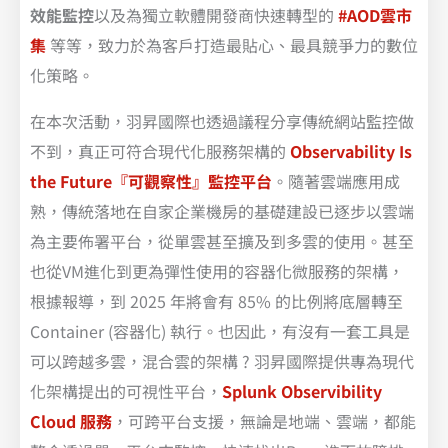
效能監控
以及為獨立軟體開發商快速轉型的
#AOD雲市
集
等等，致力於為客戶打造最貼心、最具競爭力的數位
化策略。
在本次活動，羽昇國際也透過議程分享傳統網站監控做
不到，真正可符合現代化服務架構的
Observability Is
the Future『可觀察性』監控平台
。隨著雲端應用成
熟，傳統落地在自家企業機房的基礎建設已逐步以雲端
為主要佈署平台，從單雲甚至擴及到多雲的使用。甚至
也從VM進化到更為彈性使用的容器化微服務的架構，
根據報導，到 2025 年將會有 85% 的比例將底層轉至
Container (容器化) 執行。也因此，有沒有一套工具是
可以跨越多雲，混合雲的架構 ? 羽昇國際提供專為現代
化架構提出的可視性平台，
Splunk Observibility
Cloud 服務
，可跨平台支援，無論是地端、雲端，都能