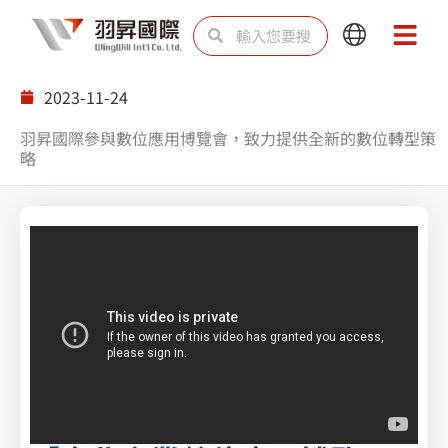
跳
搜
搜
Main
Main
至
尋
尋
Menu
Menu
主
2023-11-24
要
羽昇國際參與數位應用博覽會，致力提供全新的數位轉型策
內
略
容