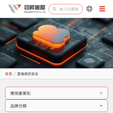
跳
搜
搜
Main
Main
至
尋
尋
Menu
Menu
主
要
內
容
雲端資訊安全
首頁
／
雲端資訊安全