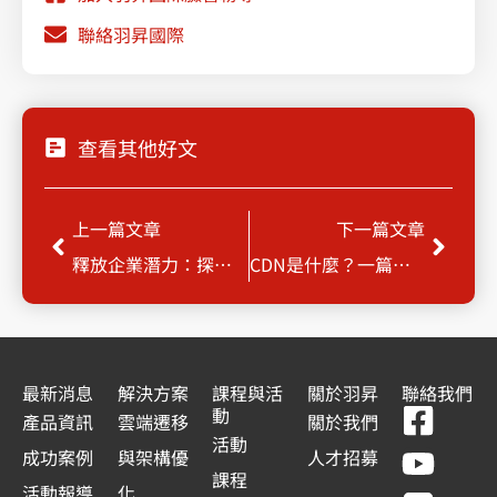
聯絡羽昇國際
查看其他好文
上一頁
下一
上一篇文章
下一篇文章
釋放企業潛力：探索 Gemini Enterprise (舊稱 Google Agentspace) 企業AI平臺
CDN是什麼？一篇文章快速瞭解CDN用途、架構與優缺點介紹
最新消息
解決方案
課程與活
關於羽昇
聯絡我們
F
Y
L
L
動
產品資訊
雲端遷移
關於我們
a
o
i
i
活動
成功案例
與架構優
人才招募
c
u
n
n
課程
活動報導
化