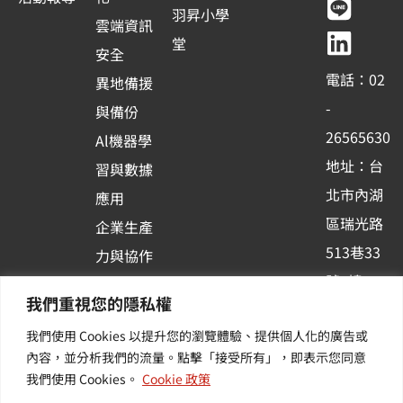
e
t
e
k
羽昇小學
雲端資訊
b
u
e
堂
安全
o
b
d
電話：02
異地備援
o
e
i
-
與備份
k
n
26565630
Al機器學
-
地址：台
習與數據
s
北市內湖
應用
q
區瑞光路
u
企業生產
513巷33
a
力與協作
r
號6樓
容器化平
我們重視您的隱私權
e
訂閱羽昇
台應用
我們使用 Cookies 以提升您的瀏覽體驗、提供個人化的廣告或
新訊 | 提
其他／加
內容，並分析我們的流量。點擊「接受所有」，即表示您同意
供您最新
值服務
我們使用 Cookies。
Cookie 政策
的活動及