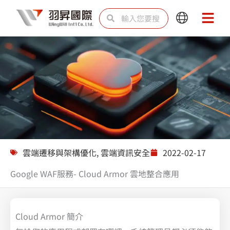
跳
搜
搜
Main
Main
至
尋
尋
Menu
Menu
主
要
內
容
解決方案
雲端遷移與架構優化
,
雲端資訊安全
2022-02-17
Google WAF服務- Cloud Armor 雲地整合應用
Cloud Armor 簡介