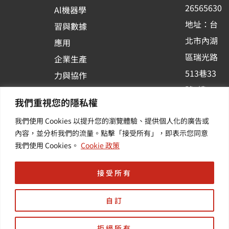
k
n
26565630
Al機器學
-
地址：台
習與數據
s
北市內湖
應用
q
區瑞光路
u
企業生產
513巷33
a
力與協作
r
號6樓
容器化平
我們重視您的隱私權
e
訂閱羽昇
台應用
我們使用 Cookies 以提升您的瀏覽體驗、提供個人化的廣告或
新訊 | 提
其他／加
內容，並分析我們的流量。點擊「接受所有」，即表示您同意
供您最新
值服務
我們使用 Cookies。
Cookie 政策
的活動及
產業資訊
接受所有
自訂
拒絕所有