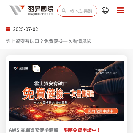
跳
搜
搜
Main
Main
至
尋
尋
Menu
Menu
主
2025-07-02
要
雲上資安有破口？免費健檢一次看懂風險
內
容
AWS 雲端資安健檢體驗｜
限時免費申請中 !