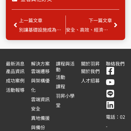
上一頁
下一
上一篇文章
下一篇文章
別讓基礎設施成為您的負擔
安全、高效、經濟：AWS EC2 P6系列即刻啟動 AI 旅程
最新消息
解決方案
課程與活
關於羽昇
聯絡我們
F
Y
L
L
動
產品資訊
雲端遷移
關於我們
a
o
i
i
活動
成功案例
與架構優
人才招募
c
u
n
n
課程
活動報導
化
e
t
e
k
羽昇小學
雲端資訊
b
u
e
堂
安全
o
b
d
電話：02
異地備援
o
e
i
-
與備份