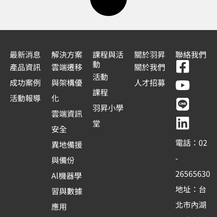
最新消息
解決方案
課程與活
關於羽昇
聯絡我們
F
Y
L
L
動
產品資訊
雲端遷移
關於我們
a
o
i
i
活動
成功案例
與架構優
人才招募
c
u
n
n
課程
活動報導
化
e
t
e
k
羽昇小學
雲端資訊
b
u
e
堂
安全
o
b
d
電話：02
異地備援
o
e
i
-
與備份
k
n
26565630
Al機器學
-
地址：台
習與數據
s
北市內湖
應用
q