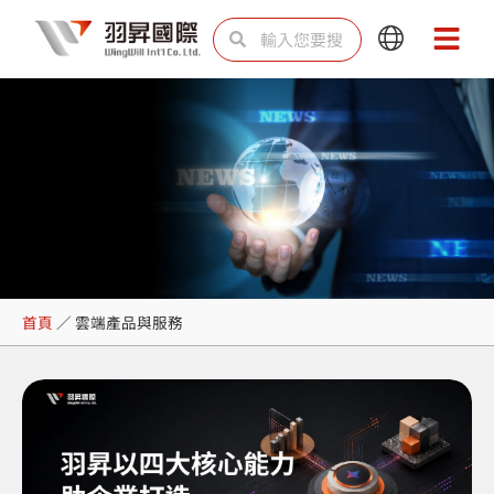
跳
搜
搜
Main
Main
至
尋
尋
Menu
Menu
主
要
內
容
雲端產品與服務
首頁
／
雲端產品與服務