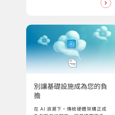
別讓基礎設施成為您的負
擔
在 AI 浪潮下，傳統硬體架構正成