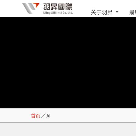
跳
关于羽昇
最
至
内
容
AI
首页
／
AI