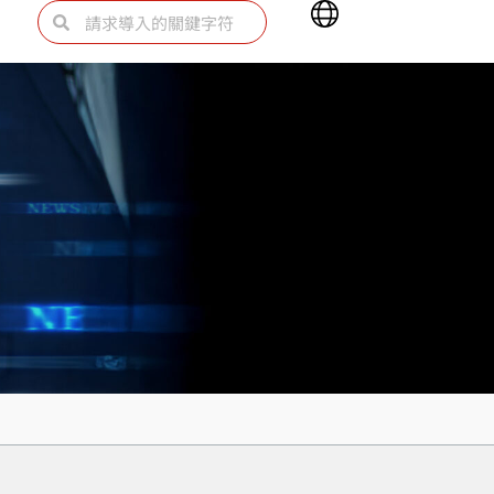
Main
Search
Search
Menu