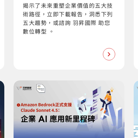
揭示了未來重塑企業價值的五大技
術路徑，立即下載報告，洞悉下列
五大趨勢，或諮詢 羽昇國際 助您
數位轉型 。