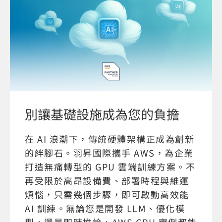
別讓基礎設施成為您的負擔
在 AI 浪潮下，傳統硬體架構正成為創新
的絆腳石。羽昇國際攜手 AWS，為企業
打造無痛轉型的 GPU 雲端訓練方案。不
再受限於高昂設備費、部署時程與維運
煩惱，只需幾個步驟，即可啟動高效能
AI 訓練。無論您是開發 LLM、優化模