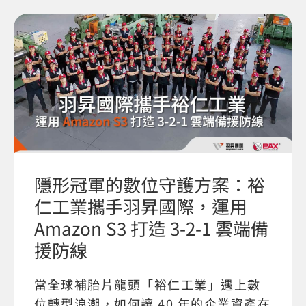
隱形冠軍的數位守護方案：裕
仁工業攜手羽昇國際，運用
Amazon S3 打造 3-2-1 雲端備
援防線
當全球補胎片龍頭「裕仁工業」遇上數
位轉型浪潮，如何讓 40 年的企業資產在