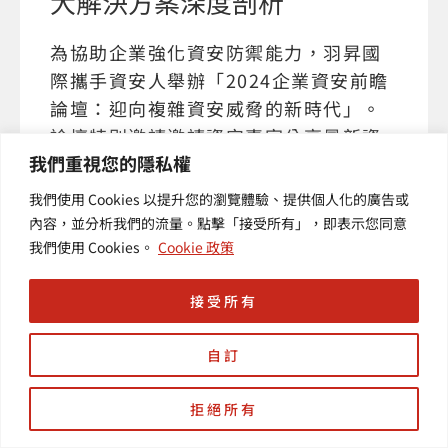
大解決方案深度剖析
為協助企業強化資安防禦能力，羽昇國
際攜手資安人舉辦「2024企業資安前瞻
論壇：迎向複雜資安威脅的新時代」。
論壇特別邀請邀請資安專家分享最新資
我們重視您的隱私權
安技術與應用實例。本次論壇聚焦三大
核心議題：SIEM & SOAR 解決方案、新
我們使用 Cookies 以提升您的瀏覽體驗、提供個人化的廣告或
世代企業網路架構 SASE，以及企業的
內容，並分析我們的流量。點擊「接受所有」，即表示您同意
API 盤點與風險管理。
我們使用 Cookies。
Cookie 政策
接受所有
自訂
拒絕所有