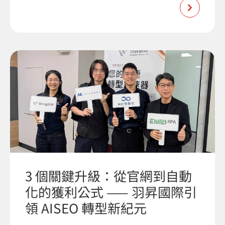
3 個關鍵升級：從官網到自動
化的獲利公式 —— 羽昇國際引
領 AISEO 轉型新紀元