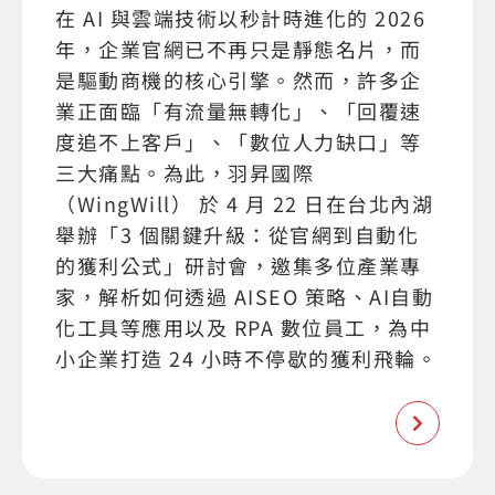
在 AI 與雲端技術以秒計時進化的 2026
年，企業官網已不再只是靜態名片，而
是驅動商機的核心引擎。然而，許多企
業正面臨「有流量無轉化」、「回覆速
度追不上客戶」、「數位人力缺口」等
三大痛點。為此，羽昇國際
（WingWill） 於 4 月 22 日在台北內湖
舉辦「3 個關鍵升級：從官網到自動化
的獲利公式」研討會，邀集多位產業專
家，解析如何透過 AISEO 策略、AI自動
化工具等應用以及 RPA 數位員工，為中
小企業打造 24 小時不停歇的獲利飛輪。