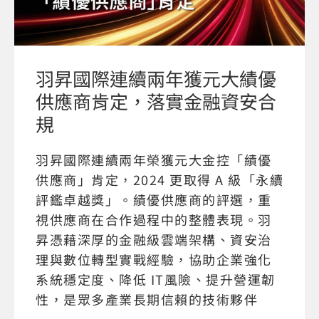
羽昇國際連續兩年獲元大績優
供應商肯定，落實金融資安合
規
羽昇國際連續兩年榮獲元大金控「績優
供應商」肯定，2024 更取得 A 級「永續
評鑑卓越獎」。績優供應商的評選，重
視供應商在合作過程中的整體表現。羽
昇憑藉深厚的金融級雲端架構、資安治
理與數位轉型實戰經驗，協助企業強化
系統穩定度、降低 IT風險、提升營運韌
性，是眾多產業長期信賴的技術夥伴