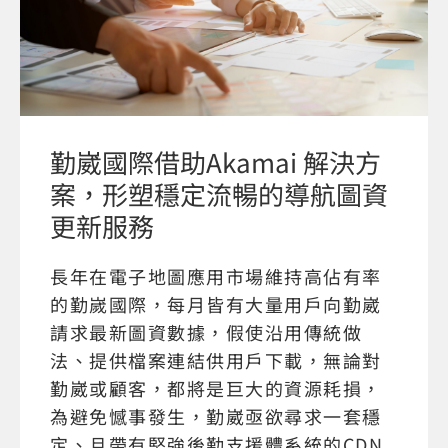
勤崴國際借助Akamai 解決方
案，形塑穩定流暢的導航圖資
更新服務
長年在電子地圖應用市場維持高佔有率
的勤嵗國際，每月皆有大量用戶向勤崴
請求最新圖資數據，假使沿用傳統做
法、提供檔案連結供用戶下載，無論對
勤崴或顧客，都將是巨大的資源耗損，
為避免憾事發生，勤崴亟欲尋求一套穩
定、且帶有堅強後勤支援體系統的CDN