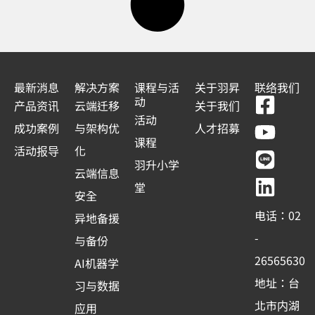
最新消息
解决方案
课程与活
关于羽昇
联络我们
F
Y
L
L
动
产品资讯
云端迁移
关于我们
a
o
i
i
活动
成功案例
与架构优
人才招募
c
u
n
n
课程
活动报导
化
e
t
e
k
羽升小学
云端信息
b
u
e
堂
安全
o
b
d
电话：02
异地备援
o
e
i
-
与备份
k
n
26565630
AI机器学
-
地址：台
习与数据
s
北市内湖
应用