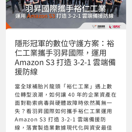
隱形冠軍的數位守護方案：裕
仁工業攜手羽昇國際，運用
Amazon S3 打造 3-2-1 雲端備
援防線
當全球補胎片龍頭「裕仁工業」遇上數
位轉型浪潮，如何讓 40 年的企業資產在
面對勒索病毒與硬體故障時依然萬無一
失？看羽昇國際如何攜手裕仁工業運用
Amazon S3 打造 3-2-1 雲端備援防
線，落實製造業數據現代化與資安最佳