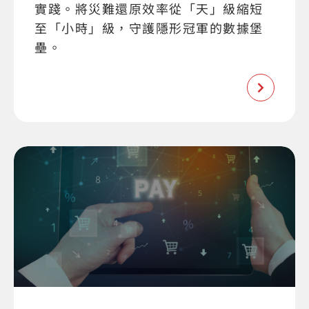
實踐。將災難還原效率從「天」級縮短
至「小時」級，守護隱形冠軍的數據堡
壘。