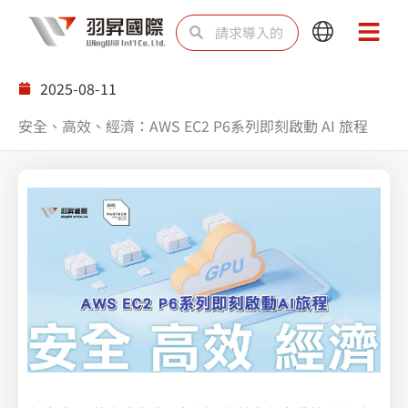
跳
Search
Search
Main
Main
至
Menu
Menu
内
2025-08-11
容
安全、高效、經濟：AWS EC2 P6系列即刻啟動 AI 旅程