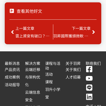
查看其他好文
Prev
Next
上一篇文章
下一篇文章
雲上資安有破口？免費健檢一次看懂風險
羽昇國際獲頒微軟 Digital & App Innovation 資格
最新消息
解决方案
课程与活
关于羽昇
联络我们
F
Y
L
L
动
产品资讯
云端迁移
关于我们
a
o
i
i
活动
成功案例
与架构优
人才招募
c
u
n
n
课程
活动报导
化
e
t
e
k
羽升小学
云端信息
b
u
e
堂
安全
o
b
d