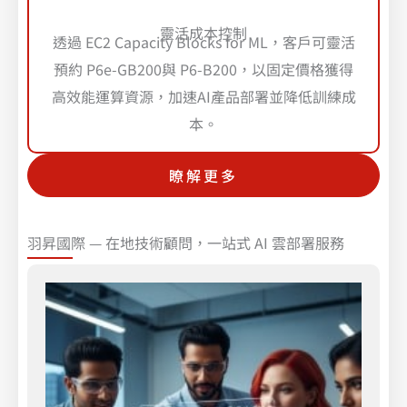
靈活成本控制
透過 EC2 Capacity Blocks for ML，客戶可靈活
預約 P6e-GB200與 P6-B200，以固定價格獲得
高效能運算資源，加速AI產品部署並降低訓練成
本。
瞭解更多
羽昇國際 — 在地技術顧問，一站式 AI 雲部署服務