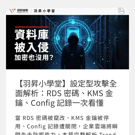
【羽昇小學堂】設定型攻擊全
面解析：RDS 密碼、KMS 金
鑰、Config 記錄一次看懂
當 RDS 密碼被竄改、KMS 金鑰被停
用、Config 記錄遭關閉，企業雲端將瞬
間失去防禦能力。本篇完整解析 Trend