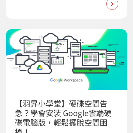
【羽昇小學堂】硬碟空間告
急？學會安裝 Google雲端硬
碟電腦版，輕鬆擺脫空間困
擾！