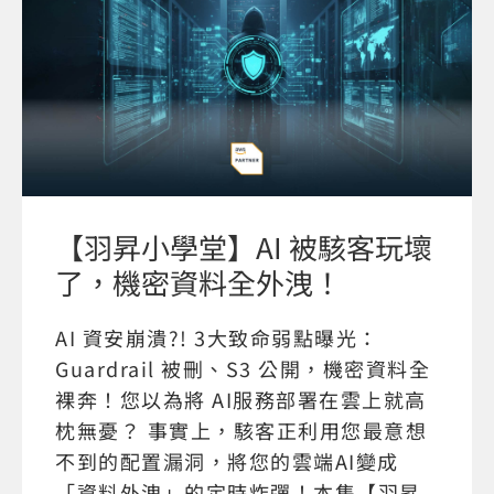
【羽昇小學堂】AI 被駭客玩壞
了，機密資料全外洩！
AI 資安崩潰?! 3大致命弱點曝光：
Guardrail 被刪、S3 公開，機密資料全
裸奔！您以為將 AI服務部署在雲上就高
枕無憂？ 事實上，駭客正利用您最意想
不到的配置漏洞，將您的雲端AI變成
「資料外洩」的定時炸彈！本集【羽昇