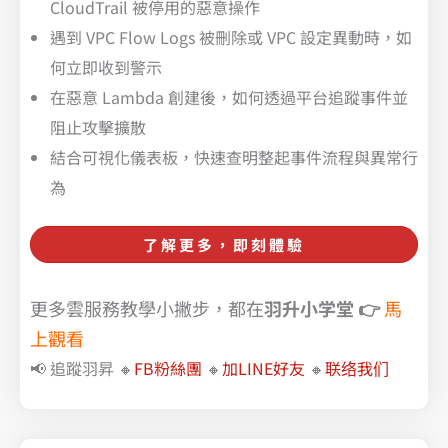
CloudTrail 被停用的惡意操作
遇到 VPC Flow Logs 被刪除或 VPC 設定異動時，如
何立即收到警示
在惡意 Lambda 創建後，如何透過平台追蹤事件並
阻止攻擊擴散
結合可視化儀表板，快速查明整起事件流程與異常行
為
了解更多，即刻體驗
更多雲服務教學小撇步，都在
羽升小学堂
👉
馬
上觀看
📢 追蹤羽昇 🔸
FB粉絲團
🔸
加LINE好友
🔸
联络我们