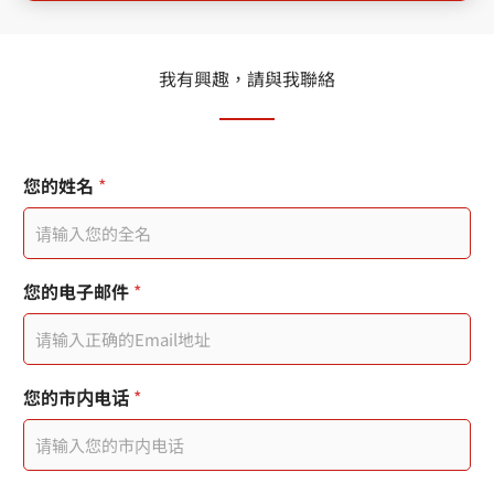
我有興趣，請與我聯絡
您的姓名
*
使
您的电子邮件
*
用
者
分
機
日
您的市内电话
*
期
戳
記