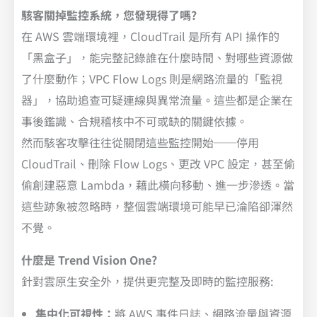
駭客關掉監控系統，您發現得了嗎?
在 AWS 雲端環境裡，CloudTrail 是所有 API 操作的
「黑盒子」，能完整記錄誰在什麼時間、對哪些資源做
了什麼動作；VPC Flow Logs 則是網路流量的「監視
器」，協助追查可疑連線與異常流量。這些都是企業在
事後鑑識、合規稽核中不可或缺的關鍵依據。
然而駭客攻擊往往從關閉這些監控開始──停用
CloudTrail、刪除 Flow Logs、更改 VPC 設定，甚至偷
偷創建惡意 Lambda，藉此橫向移動、進一步滲透。當
這些跡象被忽略時，整個雲端環境可能早已淪陷卻渾然
不覺。
什麼是 Trend Vision One?
針對雲原生安全外，提供更完整及即時的監控服務:
集中化可視性：
將 AWS 事件日誌、網路流量與資源