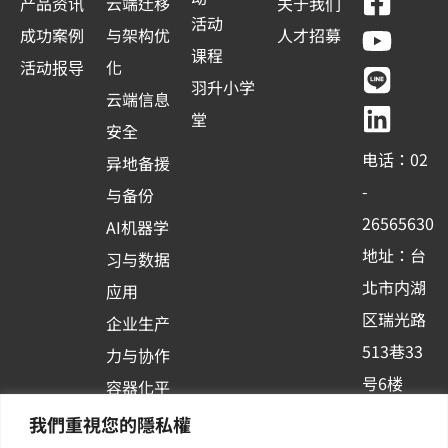
F
Y
L
L
产品资讯
云端迁移
关于我们
a
o
i
i
活动
e
成功案例
与架构优
人才招募
c
u
n
n
课程
s
活动报导
化
e
t
e
k
羽升小学
+
云端信息
b
u
e
堂
1
安全
o
b
d
电话：02
异地备援
o
e
i
-
与备份
k
n
26565630
AI机器学
-
地址：台
习与数据
s
北市内湖
应用
q
区瑞光路
u
企业生产
513巷33
a
力与协作
r
号6楼
容器化平
e
订阅羽升
台应用
我們重視您的隱私權
新讯 | 提