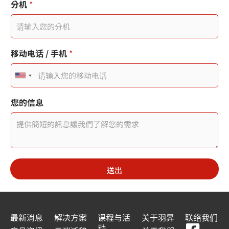
分机
*
您
移动电话 / 手机
*
的
姓
U
名
手
n
机
您的信息
i
t
e
d
送出
S
t
a
最新消息
解决方案
课程与活
关于羽昇
联络我们
动
t