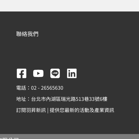
聯絡我們
F
Y
L
L
a
o
i
i
電話：02 - 26565630
c
u
n
n
地址：台北市內湖區瑞光路513巷33號6樓
e
t
e
k
訂閱羽昇新訊 | 提供您最新的活動及產業資訊
b
u
e
o
b
d
o
e
i