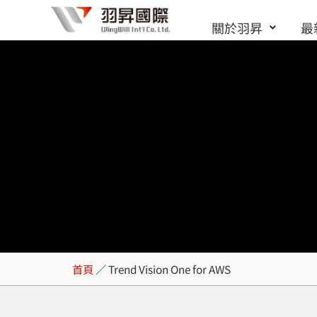
跳
關於羽昇
最
至
主
要
內
容
Trend Vision On
首頁
／
Trend Vision One for AWS