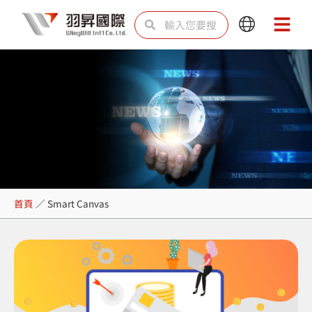
跳
搜
搜
Main
Main
至
尋
尋
Menu
Menu
主
要
內
容
Smart Canvas
首頁
／
Smart Canvas