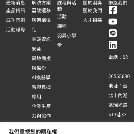
最新消息
解決方案
課程與活
關於羽昇
聯絡我們
F
Y
L
L
動
產品資訊
雲端遷移
關於我們
a
o
i
i
活動
成功案例
與架構優
人才招募
c
u
n
n
課程
活動報導
化
e
t
e
k
羽昇小學
雲端資訊
b
u
e
堂
安全
o
b
d
電話：02
異地備援
o
e
i
-
與備份
k
n
26565630
Al機器學
-
地址：台
習與數據
s
北市內湖
應用
q
區瑞光路
u
企業生產
513巷33
a
力與協作
r
號6樓
容器化平
我們重視您的隱私權
訂閱羽昇