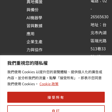
電話：02
異地備援
o
e
i
-
與備份
k
n
26565630
Al機器學
-
地址：台
習與數據
s
北市內湖
應用
q
區瑞光路
u
企業生產
513巷33
a
力與協作
r
號6樓
容器化平
我們重視您的隱私權
e
訂閱羽昇
台應用
我們使用 Cookies 以提升您的瀏覽體驗、提供個人化的廣告或
新訊 | 提
其他／加
內容，並分析我們的流量。點擊「接受所有」，即表示您同意
供您最新
值服務
我們使用 Cookies。
Cookie 政策
的活動及
產業資訊
接受所有
自訂