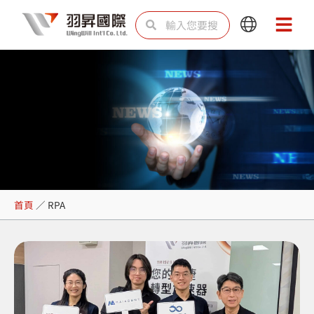
跳
搜
搜
Main
Main
至
尋
尋
Menu
Menu
主
要
內
容
RPA
首頁
／
RPA