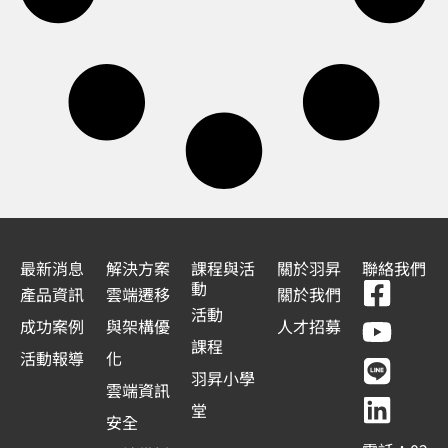
最新消息
解決方案
課程與活
關於羽昇
聯絡我們
F
Y
L
L
動
產品資訊
雲端遷移
關於我們
a
o
i
i
活動
成功案例
與架構優
人才招募
c
u
n
n
課程
活動報導
化
e
t
e
k
羽昇小學
雲端資訊
b
u
e
堂
安全
o
b
d