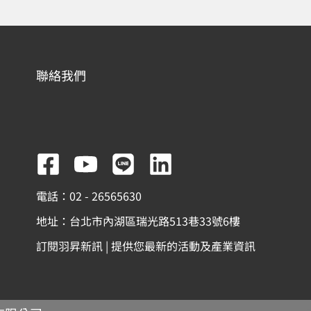
聯絡我們
F
Y
L
L
a
o
i
i
電話：02 - 26565630
c
u
n
n
地址：台北市內湖區瑞光路513巷33號6樓
e
t
e
k
訂閱羽昇新訊 | 提供您最新的活動及產業資訊
b
u
e
o
b
d
o
e
i