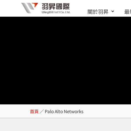
跳
關於羽昇
最
至
主
要
內
容
Palo Alto Netwo
首頁
／
Palo Alto Networks