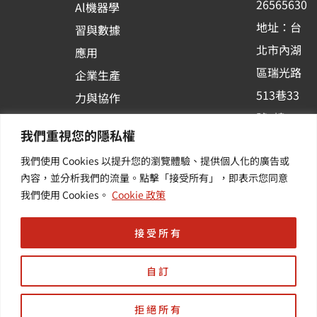
26565630
Al機器學
-
地址：台
習與數據
s
北市內湖
應用
q
區瑞光路
u
企業生產
513巷33
a
力與協作
r
號6樓
容器化平
我們重視您的隱私權
e
訂閱羽昇
台應用
我們使用 Cookies 以提升您的瀏覽體驗、提供個人化的廣告或
新訊 | 提
其他／加
內容，並分析我們的流量。點擊「接受所有」，即表示您同意
供您最新
值服務
我們使用 Cookies。
Cookie 政策
的活動及
產業資訊
接受所有
自訂
拒絕所有