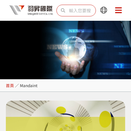
跳
搜
搜
Main
Main
至
尋
尋
Menu
Menu
主
要
內
容
Mandaint
首頁
／
Mandaint