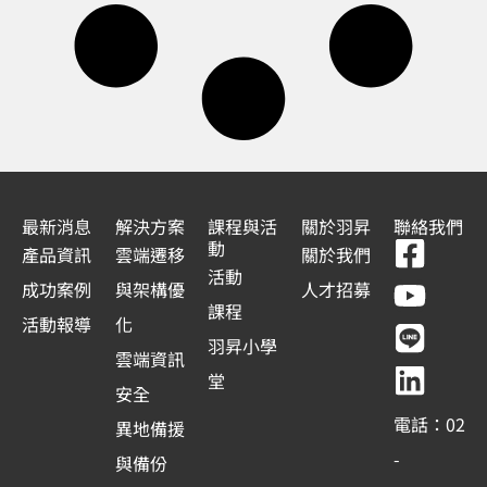
最新消息
解決方案
課程與活
關於羽昇
聯絡我們
F
Y
L
L
動
產品資訊
雲端遷移
關於我們
a
o
i
i
活動
成功案例
與架構優
人才招募
c
u
n
n
課程
活動報導
化
e
t
e
k
羽昇小學
雲端資訊
b
u
e
堂
安全
o
b
d
電話：02
異地備援
o
e
i
-
與備份
k
n