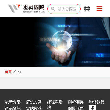
跳
搜
搜
Main
Main
至
尋
尋
Menu
Menu
主
要
內
容
IXT
首頁
／
IXT
最新消息
解決方案
課程與活
關於羽昇
聯絡我們
F
Y
L
L
動
產品資訊
雲端遷移
關於我們