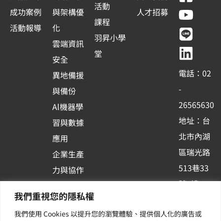
a
o
i
i
活動
成功案例
與架構優
人才招募
c
u
n
n
課程
活動報導
化
e
t
e
k
羽昇小學
雲端資訊
b
u
e
堂
安全
o
b
d
電話：02
異地備援
o
e
i
-
與備份
k
n
26565630
Al機器學
-
地址：台
習與數據
s
北市內湖
應用
q
區瑞光路
u
企業生產
513巷33
a
力與協作
r
號6樓
容器化平
我們重視您的隱私權
e
訂閱羽昇
台應用
我們使用 Cookies 以提升您的瀏覽體驗、提供個人化的廣告或
新訊 | 提
其他／加