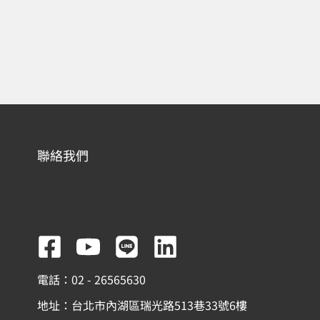
聯絡我們
F
Y
L
L
a
o
i
i
電話：02 - 26565630
c
u
n
n
地址：台北市內湖區瑞光路513巷33號6樓