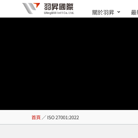
跳
關於羽昇
最
至
主
要
內
容
ISO 27001:2022
首頁
／
ISO 27001:2022