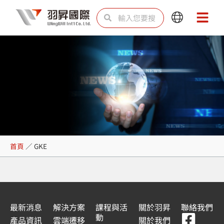
跳
搜
搜
Main
Main
至
尋
尋
Menu
Menu
主
要
內
容
GKE
首頁
／
GKE
最新消息
解決方案
課程與活
關於羽昇
聯絡我們
F
Y
L
L
動
產品資訊
雲端遷移
關於我們