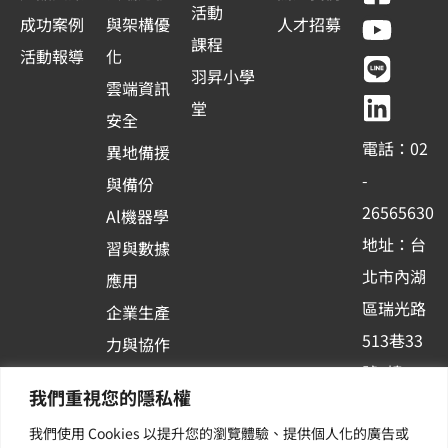
a
o
i
i
活動
成功案例
與架構優
人才招募
c
u
n
n
課程
活動報導
化
e
t
e
k
羽昇小學
雲端資訊
b
u
e
堂
安全
o
b
d
電話：02
異地備援
o
e
i
-
與備份
k
n
26565630
Al機器學
-
地址：台
習與數據
s
北市內湖
應用
q
區瑞光路
u
企業生產
513巷33
a
力與協作
r
號6樓
容器化平
我們重視您的隱私權
e
訂閱羽昇
台應用
我們使用 Cookies 以提升您的瀏覽體驗、提供個人化的廣告或
新訊 | 提
其他／加