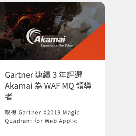
Gartner 連續 3 年評選
Akamai 為 WAF MQ 領導
者
取得 Gartner《2019 Magic
Quadrant for Web Applic