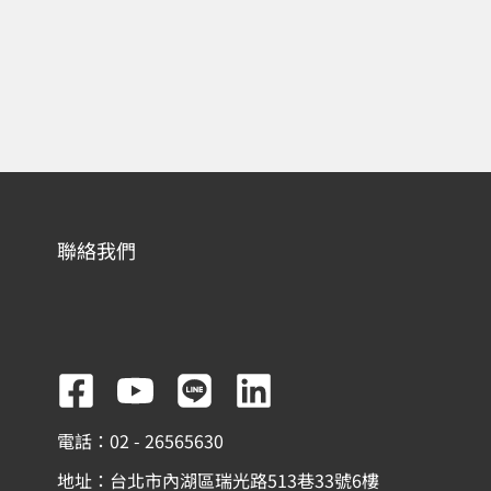
聯絡我們
F
Y
L
L
a
o
i
i
電話：02 - 26565630
c
u
n
n
地址：台北市內湖區瑞光路513巷33號6樓