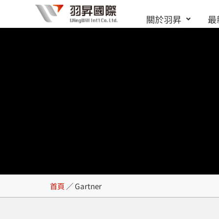
跳
關於羽昇
最
至
主
要
內
容
Gartner
首頁
／
Gartner