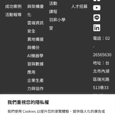
a
o
i
i
活動
成功案例
與架構優
人才招募
c
u
n
n
課程
活動報導
化
e
t
e
k
羽昇小學
雲端資訊
b
u
e
堂
安全
o
b
d
電話：02
異地備援
o
e
i
-
與備份
k
n
26565630
Al機器學
-
地址：台
習與數據
s
北市內湖
應用
q
區瑞光路
u
企業生產
513巷33
a
力與協作
r
號6樓
容器化平
我們重視您的隱私權
e
訂閱羽昇
台應用
我們使用 Cookies 以提升您的瀏覽體驗、提供個人化的廣告或
新訊 | 提
其他／加