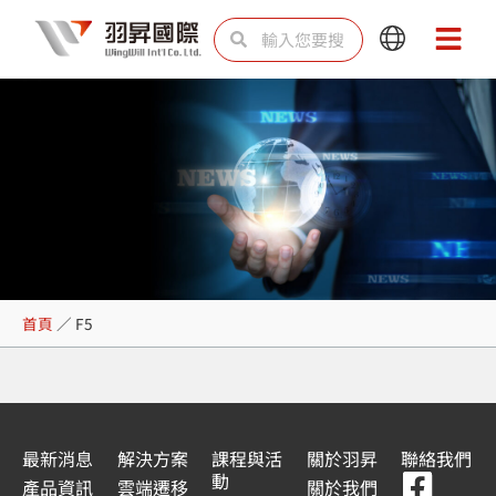
跳
搜
搜
Main
Main
至
尋
尋
Menu
Menu
主
要
內
容
F5
首頁
／
F5
最新消息
解決方案
課程與活
關於羽昇
聯絡我們
F
Y
L
L
動
產品資訊
雲端遷移
關於我們